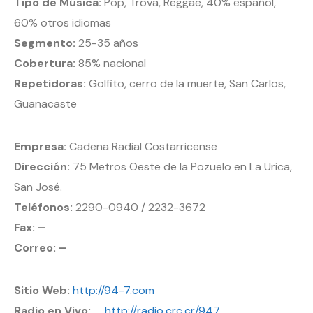
Tipo de Música:
Pop, Trova, Reggae, 40% español,
60% otros idiomas
Segmento:
25-35 años
Cobertura:
85% nacional
Repetidoras:
Golfito, cerro de la muerte, San Carlos,
Guanacaste
Empresa:
Cadena Radial Costarricense
Dirección:
75 Metros Oeste de la Pozuelo en La Urica,
San José.
Teléfonos:
2290-0940 / 2232-3672
Fax: –
Correo: –
Sitio Web:
http://94-7.com
Radio en Vivo:
http://radio.crc.cr/947