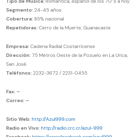
Tipo de Música:
Romantica, español de los 70″s a hoy
Segmento:
24-45 años
Cobertura:
85% nacional
Repetidoras:
Cerro de la Muerte, Guanacaste
Empresa:
Cadena Radial Costarricense
Dirección:
75 Metros Oeste de la Pozuelo en La Urica,
San José.
Teléfonos:
2232-3672 / 2231-0455
Fax: –
Correo: –
Sitio Web:
http://Azul999.com
Radio en Vivo:
http://radio.crc.cr/azul-999
Facebook:
https://www.facebook.com/azul999